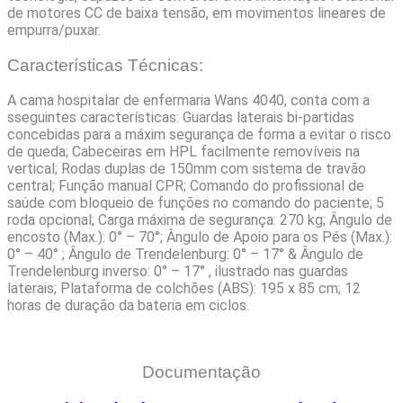
de motores CC de baixa tensão, em movimentos lineares de
empurra/puxar.
Características Técnicas:
A cama hospitalar de enfermaria Wans 4040, conta com a
sseguintes características: Guardas laterais bi-partidas
concebidas para a máxim segurança de forma a evitar o risco
de queda;
Cabeceiras em HPL facilmente removíveis na
vertical;
Rodas duplas de 150mm com sistema de travão
central;
Função manual CPR;
Comando do profissional de
saúde com bloqueio de funções no comando do paciente;
5
roda opcional;
Carga máxima de segurança: 270 kg;
Ângulo de
encosto (Max.): 0° – 70°;
Ângulo de Apoio para os Pés (Max.):
0° – 40° ;
Ângulo de Trendelenburg: 0° – 17° & Ângulo de
Trendelenburg inverso: 0° – 17° , ilustrado nas guardas
laterais;
Plataforma de colchões (ABS): 195 x 85 cm;
12
horas de duração da bateria em ciclos.
Documentação